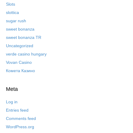
Slots
slottica
sugar rush
sweet bonanza
sweet bonanza TR
Uncategorized
verde casino hungary
Vovan Casino
Комета Казино
Meta
Log in
Entries feed
Comments feed
WordPress.org